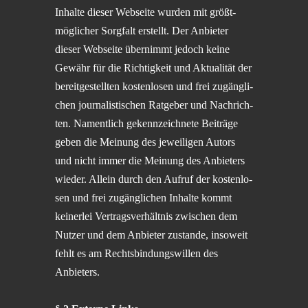
Inhalte dieser Webseite wurden mit größt­
mög­li­cher Sorgfalt erstellt. Der Anbie­ter
dieser Webseite übernimmt jedoch keine
Gewähr für die Richtig­keit und Aktua­li­tät der
bereit­ge­stell­ten kosten­lo­sen und frei zugäng­li­
chen journa­lis­ti­schen Ratge­ber und Nachrich­
ten. Nament­lich gekenn­zeich­nete Beiträge
geben die Meinung des jewei­li­gen Autors
und nicht immer die Meinung des Anbie­ters
wieder. Allein durch den Aufruf der kosten­lo­
sen und frei zugäng­li­chen Inhalte kommt
keiner­lei Vertrags­ver­hält­nis zwischen dem
Nutzer und dem Anbie­ter zustande, insoweit
fehlt es am Rechts­bin­dungs­wil­len des
Anbieters.