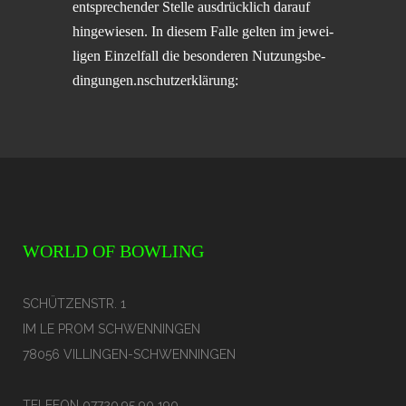
entspre­chen­der Stelle ausdrück­lich darauf
hinge­wie­sen. In diesem Falle gelten im jewei­
li­gen Einzel­fall die beson­de­ren Nutzungs­be­
din­gun­gen.
nschutz­er­klä­rung:
WORLD OF BOWLING
SCHÜTZENSTR. 1
IM LE PROM SCHWENNINGEN
78056 VILLINGEN-SCHWENNINGEN
TELEFON 07720.95 90 190