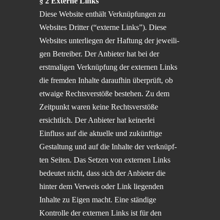
§ 2 Externe Links
Diese Website enthält Verknüp­fun­gen zu
Websites Dritter (“externe Links”). Diese
Websites unter­lie­gen der Haftung der jewei­li­
gen Betrei­ber. Der Anbie­ter hat bei der
erstma­li­gen Verknüp­fung der exter­nen Links
die fremden Inhalte darauf­hin überprüft, ob
etwaige Rechts­ver­stöße bestehen. Zu dem
Zeitpunkt waren keine Rechts­ver­stöße
ersicht­lich. Der Anbie­ter hat keiner­lei
Einfluss auf die aktuelle und zukünf­tige
Gestal­tung und auf die Inhalte der verknüpf­
ten Seiten. Das Setzen von exter­nen Links
bedeu­tet nicht, dass sich der Anbie­ter die
hinter dem Verweis oder Link liegen­den
Inhalte zu Eigen macht. Eine ständige
Kontrolle der exter­nen Links ist für den