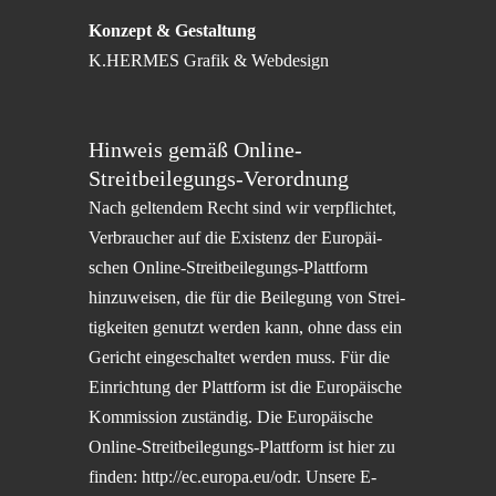
Konzept & Gestaltung
K.HERMES Grafik & Webdesign
Hinweis gemäß Online-
Streitbeilegungs-Verordnung
Nach gelten­dem Recht sind wir verpflich­tet,
Verbrau­cher auf die Existenz der Europäi­
schen Online-Streit­bei­le­gungs-Platt­form
hinzu­wei­sen, die für die Beile­gung von Strei­
tig­kei­ten genutzt werden kann, ohne dass ein
Gericht einge­schal­tet werden muss. Für die
Einrich­tung der Platt­form ist die Europäi­sche
Kommis­sion zustän­dig. Die Europäi­sche
Online-Streit­bei­le­gungs-Platt­form ist hier zu
finden:
http://ec.europa.eu/odr
. Unsere E-