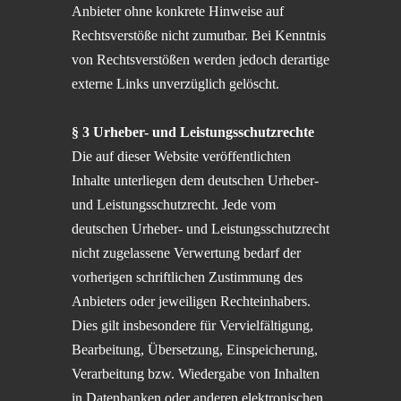
Anbie­ter ohne konkrete Hinweise auf
Rechts­ver­stöße nicht zumut­bar. Bei Kennt­nis
von Rechts­ver­stö­ßen werden jedoch derar­tige
externe Links unver­züg­lich gelöscht.
§ 3 Urheber- und Leistungsschutzrechte
Die auf dieser Website veröf­fent­lich­ten
Inhalte unter­lie­gen dem deutschen Urheber-
und Leistungs­schutz­recht. Jede vom
deutschen Urheber- und Leistungs­schutz­recht
nicht zugelas­sene Verwer­tung bedarf der
vorhe­ri­gen schrift­li­chen Zustim­mung des
Anbie­ters oder jewei­li­gen Rechte­inha­bers.
Dies gilt insbe­son­dere für Verviel­fäl­ti­gung,
Bearbei­tung, Überset­zung, Einspei­che­rung,
Verar­bei­tung bzw. Wieder­gabe von Inhal­ten
in Daten­ban­ken oder anderen elektro­ni­schen