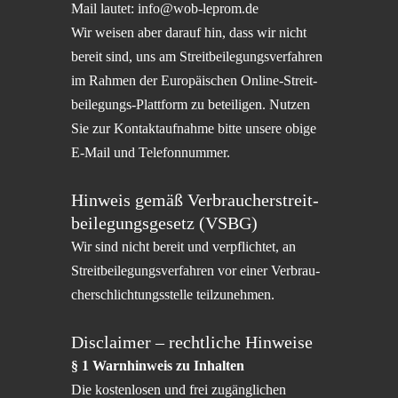
Mail lautet:
info@wob-leprom.de
Wir weisen aber darauf hin, dass wir nicht
bereit sind, uns am Streit­bei­le­gungs­ver­fah­ren
im Rahmen der Europäi­schen Online-Streit­
bei­le­gungs-Platt­form zu betei­li­gen. Nutzen
Sie zur Kontakt­auf­nahme bitte unsere obige
E-Mail und Telefonnummer.
Hinweis gemäß Verbrau­cher­streit­
bei­le­gungs­ge­setz (VSBG)
Wir sind nicht bereit und verpflich­tet, an
Streit­bei­le­gungs­ver­fah­ren vor einer Verbrau­
cher­schlich­tungs­stelle teilzunehmen.
Disclai­mer – recht­li­che Hinweise
§ 1 Warnhin­weis zu Inhalten
Die kosten­lo­sen und frei zugäng­li­chen