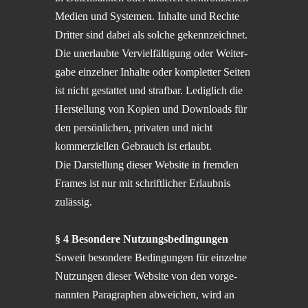
Medien und Syste­men. Inhalte und Rechte
Dritter sind dabei als solche gekenn­zeich­net.
Die unerlaubte Verviel­fäl­ti­gung oder Weiter­
gabe einzel­ner Inhalte oder komplet­ter Seiten
ist nicht gestat­tet und straf­bar. Ledig­lich die
Herstel­lung von Kopien und Downloads für
den persön­li­chen, priva­ten und nicht
kommer­zi­el­len Gebrauch ist erlaubt.
Die Darstel­lung dieser Website in fremden
Frames ist nur mit schrift­li­cher Erlaub­nis
zulässig.
§ 4 Beson­dere Nutzungsbedingungen
Soweit beson­dere Bedin­gun­gen für einzelne
Nutzun­gen dieser Website von den vorge­
nann­ten Paragra­phen abwei­chen, wird an